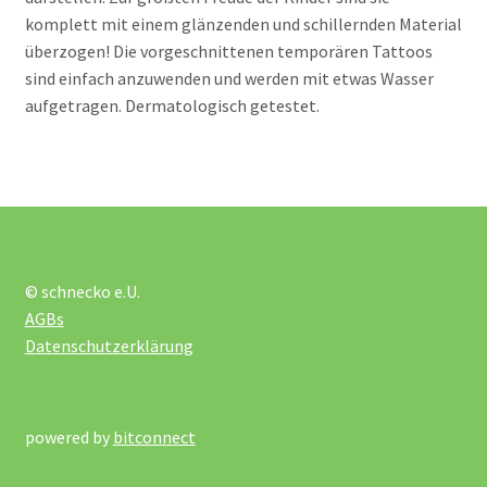
komplett mit einem glänzenden und schillernden Material
Unterm
Rollenspiele
überzogen! Die vorgeschnittenen temporären Tattoos
öffnen
sind einfach anzuwenden und werden mit etwas Wasser
Unterm
Spiele
aufgetragen. Dermatologisch getestet.
öffnen
Unterm
Technik und TipToi
öffnen
Unterm
Therapie
öffnen
© schnecko e.U.
Unkategorisiert
AGBs
Datenschutzerklärung
Mein Konto
über uns
powered by
bitconnect