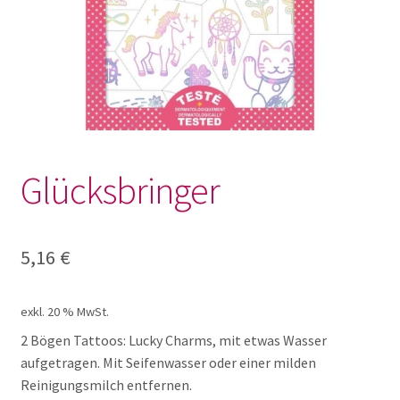
Geschenke
Knetwerkzeug und Knete
Körbe
Glücksbringer
Praktisches
Sanduhren
5,16
€
Schalen
exkl. 20 % MwSt.
2 Bögen Tattoos: Lucky Charms, mit etwas Wasser
Sortiertablett
aufgetragen. Mit Seifenwasser oder einer milden
Reinigungsmilch entfernen.
Unterm
Krippe