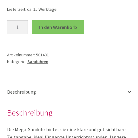
öffnen
Lieferzeit:
ca. 15 Werktage
Lotto und Domino
Giga
In den Warenkorb
Sanduhr
Unterm
Meine kleine Welt
45
öffnen
Min
Unterm
Menge
Montessori
Artikelnummer:
501431
Kategorie:
Sanduhren
öffnen
Unterm
Musik und Theater
öffnen
Unterm
Beschreibung
Phänomenale Spiele
öffnen
Unterm
Beschreibung
Puppen & Biegepuppen
öffnen
Unterm
Die Mega-Sanduhr bietet sie eine klare und gut sichtbare
Puzzles
öffnen
Zeitangabe, ideal für ganze Unterrichtsstunden, längere