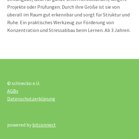
Projekte oder Prüfungen. Durch ihre Größe ist sie von
Unterm
Rollenspiele
überall im Raum gut erkennbar und sorgt für Struktur und
öffnen
Ruhe. Ein praktisches Werkzeug zur Förderung von
Unterm
Spiele
Konzentration und Stressabbau beim Lernen. Ab 3 Jahren.
öffnen
Unterm
Technik und TipToi
öffnen
Unterm
Therapie
öffnen
© schnecko e.U.
Unkategorisiert
AGBs
Datenschutzerklärung
Mein Konto
über uns
powered by
bitconnect