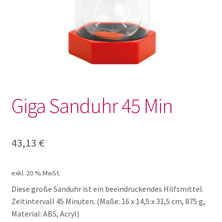
Geschenke
Knetwerkzeug und Knete
Körbe
Giga Sanduhr 45 Min
Praktisches
Sanduhren
43,13
€
Schalen
exkl. 20 % MwSt.
Diese große Sanduhr ist ein beeindruckendes Hilfsmittel.
Sortiertablett
Zeitintervall 45 Minuten. (Maße: 16 x 14,5 x 31,5 cm, 875 g,
Material: ABS, Acryl)
Unterm
Krippe