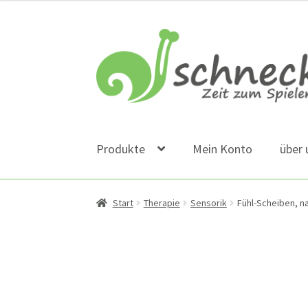
Zur
Zum
Navigation
Inhalt
springen
springen
Produkte
Mein Konto
über 
Start
Therapie
Sensorik
Fühl-Scheiben, n