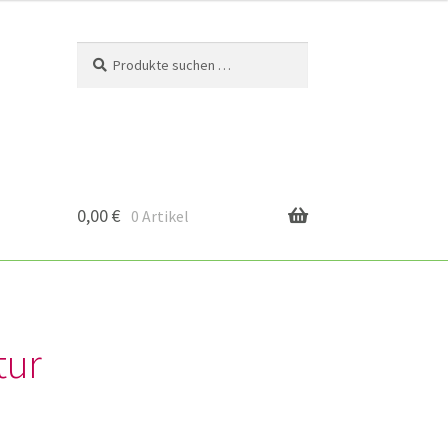
Suchen
Suchen
nach:
0,00
€
0 Artikel
tur