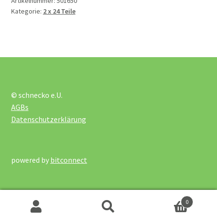
Artikelnummer:
501650
Kategorie:
2 x 24 Teile
2 x 12 Teile
2 x 24 Teile
3 x 49 Teile
© schnecko e.U.
AGBs
ab 150 Teile
Datenschutzerklärung
bis 10 Teile
powered by
bitconnect
Bodenpuzzle
0
Holzpuzzle ab 61 Teile
Suchen
Suchen