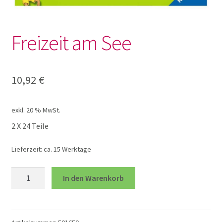
Lotto und Domino
Freizeit am See
Unterm
Meine kleine Welt
öffnen
Unterm
Montessori
10,92
€
öffnen
Unterm
Musik und Theater
exkl. 20 % MwSt.
öffnen
2 X 24 Teile
Unterm
Phänomenale Spiele
öffnen
Lieferzeit:
ca. 15 Werktage
Unterm
Puppen & Biegepuppen
Freizeit
öffnen
In den Warenkorb
am
Unterm
Puzzles
See
öffnen
Menge
100 XXL Teile