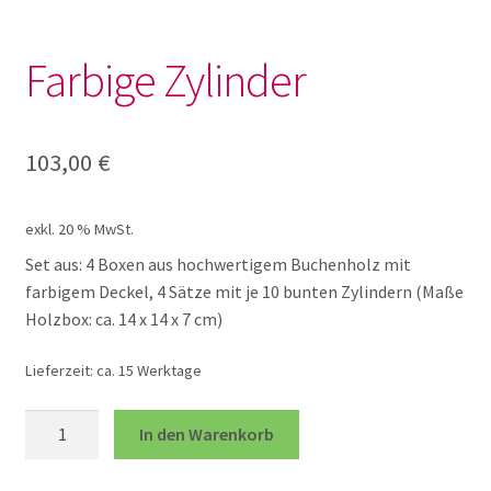
Lotto und Domino
Farbige Zylinder
Unterm
Meine kleine Welt
öffnen
Unterm
Montessori
103,00
€
öffnen
Heinevetter
exkl. 20 % MwSt.
Set aus: 4 Boxen aus hochwertigem Buchenholz mit
Montessori Material
farbigem Deckel, 4 Sätze mit je 10 bunten Zylindern (Maße
Holzbox: ca. 14 x 14 x 7 cm)
Unterm
Musik und Theater
Lieferzeit:
ca. 15 Werktage
öffnen
Unterm
Farbige
Phänomenale Spiele
In den Warenkorb
öffnen
Zylinder
Menge
Unterm
Puppen & Biegepuppen