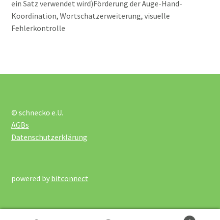
ein Satz verwendet wird)Förderung der Auge-Hand-
Koordination, Wortschatzerweiterung, visuelle
über uns
Fehlerkontrolle
Neuigkeiten
Impressum / Kontakt
© schnecko e.U.
AGBs
Datenschutzerklärung
powered by
bitconnect