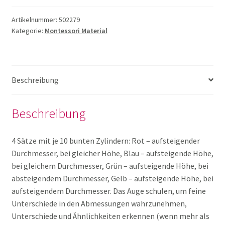
öffnen
Artikelnummer:
502279
Unterm
Puzzles
Kategorie:
Montessori Material
öffnen
Unterm
Rollenspiele
öffnen
Beschreibung
Unterm
Spiele
öffnen
Beschreibung
Unterm
Technik und TipToi
öffnen
4 Sätze mit je 10 bunten Zylindern: Rot – aufsteigender
Unterm
Therapie
Durchmesser, bei gleicher Höhe, Blau – aufsteigende Höhe,
öffnen
bei gleichem Durchmesser, Grün – aufsteigende Höhe, bei
absteigendem Durchmesser, Gelb – aufsteigende Höhe, bei
Unkategorisiert
aufsteigendem Durchmesser. Das Auge schulen, um feine
Unterschiede in den Abmessungen wahrzunehmen,
Mein Konto
Unterschiede und Ähnlichkeiten erkennen (wenn mehr als