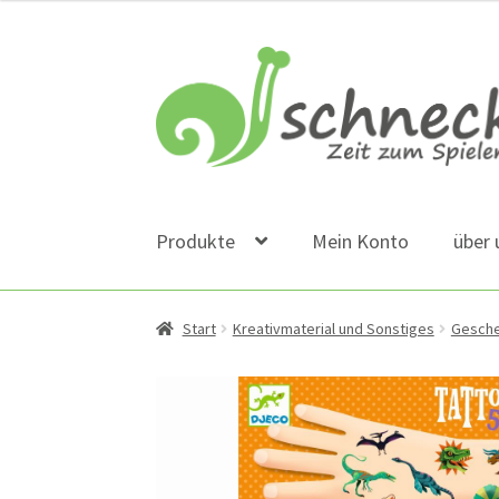
Zur
Zum
Navigation
Inhalt
springen
springen
Produkte
Mein Konto
über 
Start
Kreativmaterial und Sonstiges
Gesch