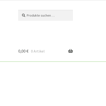
Suchen
Suchen
nach:
0,00
€
0 Artikel