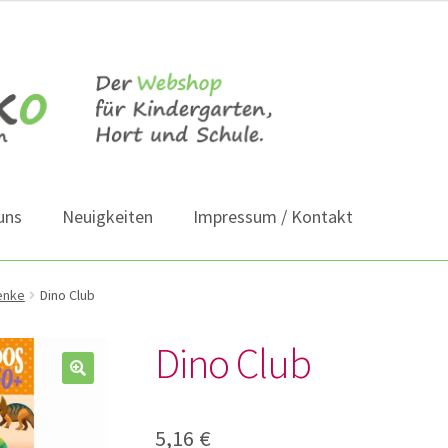
uns
Neuigkeiten
Impressum / Kontakt
enke
Dino Club
Dino Club
5,16
€