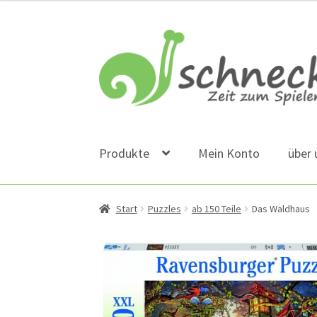
Zur
Zum
Navigation
Inhalt
springen
springen
Produkte
Mein Konto
über 
Start
Puzzles
ab 150 Teile
Das Waldhaus