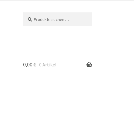
Suchen
Suchen
nach:
0,00
€
0 Artikel