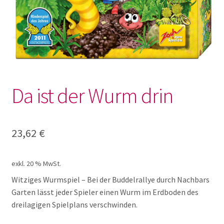
Lotto und Domino
Unterm
Meine kleine Welt
öffnen
Unterm
Montessori
öffnen
Da ist der Wurm drin
Unterm
Musik und Theater
öffnen
Unterm
23,62
€
Phänomenale Spiele
öffnen
Unterm
Puppen & Biegepuppen
exkl. 20 % MwSt.
öffnen
Witziges Wurmspiel – Bei der Buddelrallye durch Nachbars
Unterm
Garten lässt jeder Spieler einen Wurm im Erdboden des
Puzzles
öffnen
dreilagigen Spielplans verschwinden.
Unterm
Rollenspiele