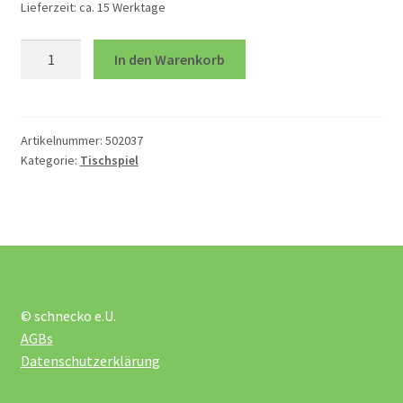
Lieferzeit:
ca. 15 Werktage
öffnen
Unterm
Da
Spiele
In den Warenkorb
ist
öffnen
der
Bewegungsspiele
Wurm
drin
Artikelnummer:
502037
Holzspiele
Kategorie:
Tischspiel
Menge
Kartenspiel
Legespiele
© schnecko e.U.
Lernspiele
AGBs
Datenschutzerklärung
Logikspiele Smart