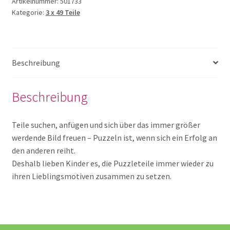
Artikelnummer:
501733
Kategorie:
3 x 49 Teile
2 x 12 Teile
2 x 24 Teile
Beschreibung
3 x 49 Teile
Beschreibung
ab 150 Teile
Teile suchen, anfügen und sich über das immer größer
werdende Bild freuen – Puzzeln ist, wenn sich ein Erfolg an
den anderen reiht.
bis 10 Teile
Deshalb lieben Kinder es, die Puzzleteile immer wieder zu
ihren Lieblingsmotiven zusammen zu setzen.
Bodenpuzzle
Holzpuzzle ab 61 Teile