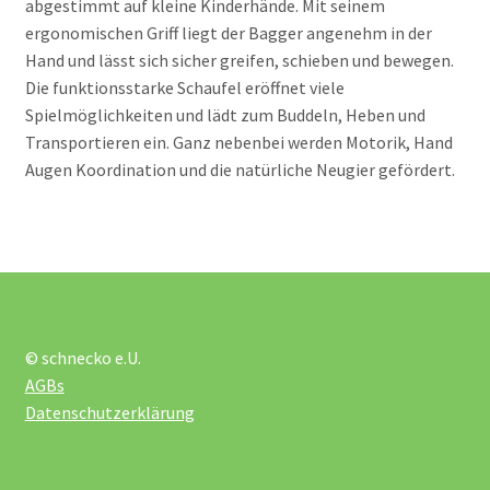
abgestimmt auf kleine Kinderhände. Mit seinem
ergonomischen Griff liegt der Bagger angenehm in der
Werkzeug und Ballpumpe
Hand und lässt sich sicher greifen, schieben und bewegen.
Die funktionsstarke Schaufel eröffnet viele
Unterm
Kleinmöbel und Wandspiele
Spielmöglichkeiten und lädt zum Buddeln, Heben und
öffnen
Transportieren ein. Ganz nebenbei werden Motorik, Hand
Unterm
Kreativmaterial und Sonstiges
Augen Koordination und die natürliche Neugier gefördert.
öffnen
Unterm
Krippe
öffnen
Lotto und Domino
© schnecko e.U.
Unterm
Meine kleine Welt
AGBs
öffnen
Datenschutzerklärung
Unterm
Montessori
öffnen