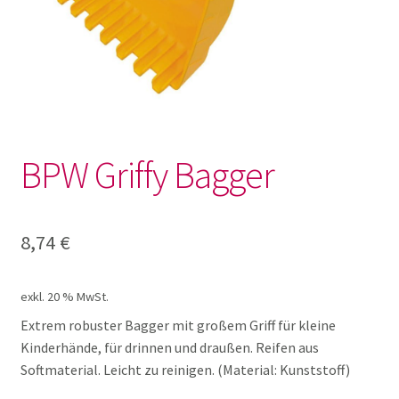
Garten
Große Dinge für Drinnen und
Draußen
Natur entdecken
BPW Griffy Bagger
Outdoor Küche
8,74
€
Outdoor Sets
exkl. 20 % MwSt.
Sandkiste
Extrem robuster Bagger mit großem Griff für kleine
Kinderhände, für drinnen und draußen. Reifen aus
Scheibtruhe
Softmaterial. Leicht zu reinigen. (Material: Kunststoff)