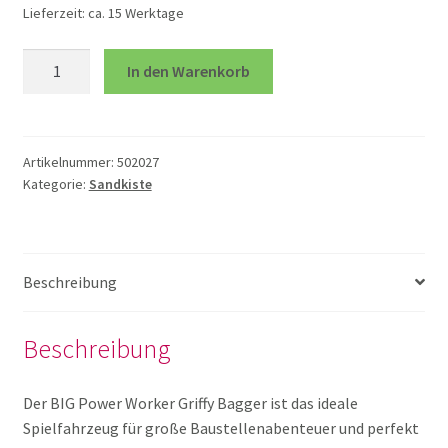
Lieferzeit:
ca. 15 Werktage
Schmetterling und Co
BPW
In den Warenkorb
Griffy
Seifenblasen und
Bagger
Straßenkreiden
Menge
Artikelnummer:
502027
Seile
Kategorie:
Sandkiste
Spiele mit Schläger
Beschreibung
Tore
Beschreibung
Wannen und Wasser
Der BIG Power Worker Griffy Bagger ist das ideale
Wasserspielsachen
Spielfahrzeug für große Baustellenabenteuer und perfekt