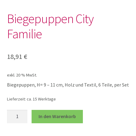
Lotto und Domino
Biegepuppen City
Unterm
Meine kleine Welt
Familie
öffnen
Auto Sets
18,91
€
Biegepuppen
exkl. 20 % MwSt.
Brio Schienen
Biegepuppen, H= 9 – 11 cm, Holz und Textil, 6 Teile, per Set
Brio Sets
Lieferzeit:
ca. 15 Werktage
Biegepuppen
In den Warenkorb
Brio Züge und Zubehör
City
Familie
Fahrzeuge
Menge