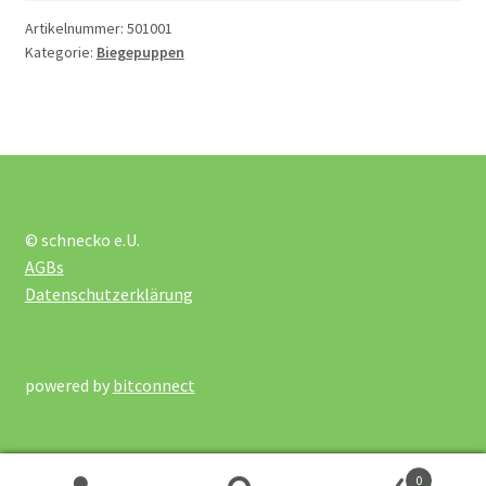
Artikelnummer:
501001
Kategorie:
Biegepuppen
Gebäude Holz
Große Softtiere
Kleine Welt Spiel
© schnecko e.U.
Puppenhaus
AGBs
Datenschutzerklärung
Puppenhaus Möbel und Zubehör
powered by
bitconnect
Tiersets
Verkehrszeichen und Straßen
0