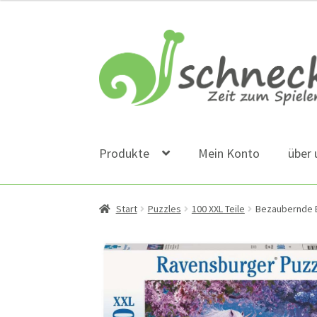
Zur
Zum
Navigation
Inhalt
springen
springen
Produkte
Mein Konto
über 
Start
Puzzles
100 XXL Teile
Bezaubernde 