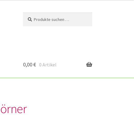
Suchen
Suchen
nach:
0,00
€
0 Artikel
örner