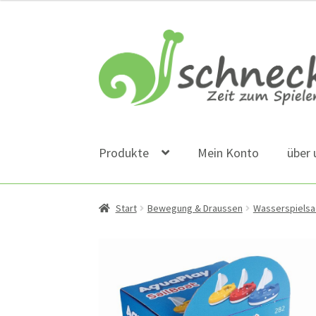
Zur
Zum
Navigation
Inhalt
springen
springen
Produkte
Mein Konto
über 
Start
Bewegung & Draussen
Wasserspiels