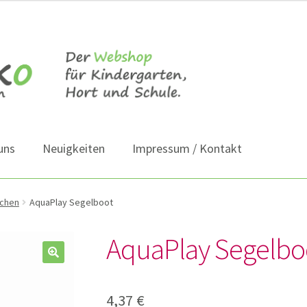
uns
Neuigkeiten
Impressum / Kontakt
achen
AquaPlay Segelboot
AquaPlay Segelbo
4,37
€