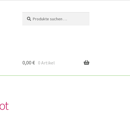
Suchen
Suchen
nach:
0,00
€
0 Artikel
ot