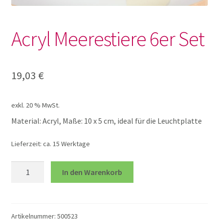
Lotto und Domino
Acryl Meerestiere 6er Set
Unterm
Meine kleine Welt
öffnen
Unterm
Montessori
19,03
€
öffnen
Unterm
Musik und Theater
exkl. 20 % MwSt.
öffnen
Material: Acryl, Maße: 10 x 5 cm, ideal für die Leuchtplatte
Unterm
Phänomenale Spiele
öffnen
Lieferzeit:
ca. 15 Werktage
Freies Spiel Grimms
Acryl
In den Warenkorb
Meerestiere
Greifen Sehen Hören
6er
Set
Menge
Artikelnummer:
500523
Kaleidoskop