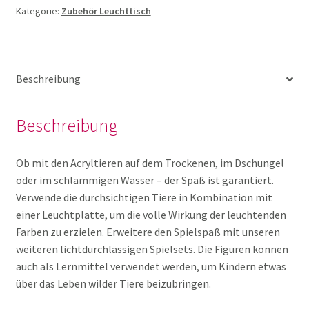
Kategorie:
Zubehör Leuchttisch
Kreisel
Beschreibung
Leuchttische und Leuchtplatten
Beschreibung
Licht
Ob mit den Acryltieren auf dem Trockenen, im Dschungel
Liquid Bubbler
oder im schlammigen Wasser – der Spaß ist garantiert.
Verwende die durchsichtigen Tiere in Kombination mit
Mandala und Legespiele
einer Leuchtplatte, um die volle Wirkung der leuchtenden
Farben zu erzielen. Erweitere den Spielspaß mit unseren
weiteren lichtdurchlässigen Spielsets. Die Figuren können
Phänomenales
auch als Lernmittel verwendet werden, um Kindern etwas
über das Leben wilder Tiere beizubringen.
Sensorik